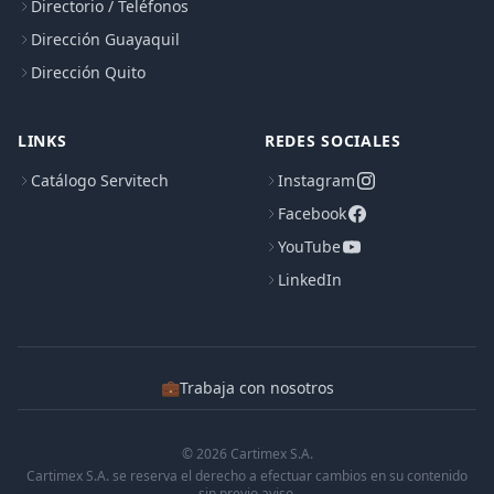
Directorio / Teléfonos
Dirección Guayaquil
Dirección Quito
LINKS
REDES SOCIALES
Catálogo Servitech
Instagram
Facebook
YouTube
LinkedIn
💼
Trabaja con nosotros
© 2026 Cartimex S.A.
Cartimex S.A. se reserva el derecho a efectuar cambios en su contenido
sin previo aviso.