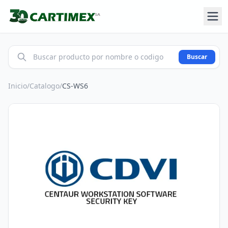
Buscar
Inicio
/
Catalogo
/
CS-WS6