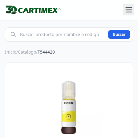
Buscar
Inicio
/
Catalogo
/
T544420