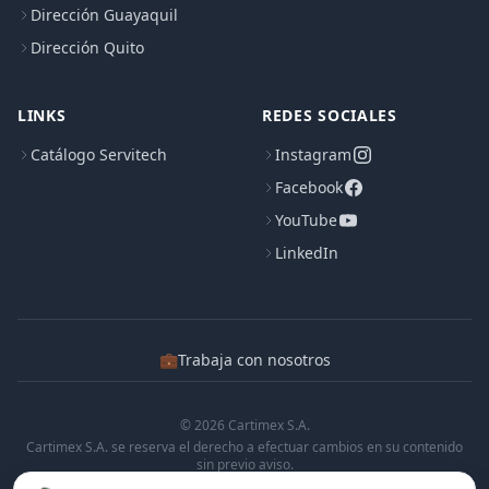
Dirección Guayaquil
Dirección Quito
LINKS
REDES SOCIALES
Catálogo Servitech
Instagram
Facebook
YouTube
LinkedIn
💼
Trabaja con nosotros
© 2026 Cartimex S.A.
Cartimex S.A. se reserva el derecho a efectuar cambios en su contenido
sin previo aviso.
Cartimex S.A. no manifiesta ni garantiza que la informacion contenida en