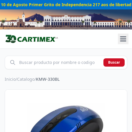
10 de Agosto Primer Grito de Independencia 217 aos de libertad
Buscar
Inicio
/
Catalogo
/
KMW-330BL