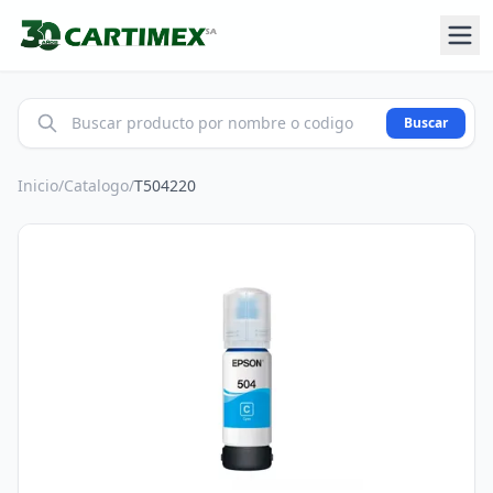
Buscar
Inicio
/
Catalogo
/
T504220