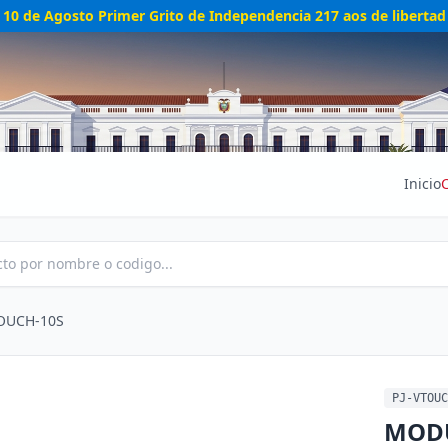
10 de Agosto Primer Grito de Independencia 217 aos de libertad
Inicio
TOUCH-10S
PJ-VTOUC
MODU