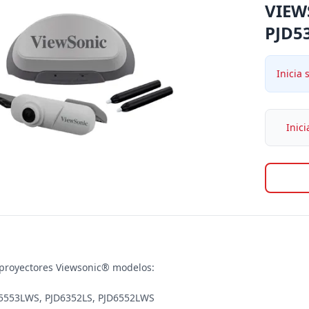
VIEW
PJD5
Inicia 
Inici
proyectores Viewsonic® modelos:

D5553LWS, PJD6352LS, PJD6552LWS
