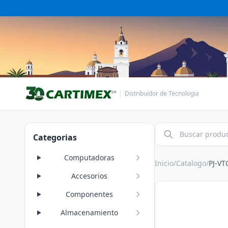
Distribuidor de Tecnologia
Categorias
Computadoras
Inicio
/
Catalogo
/
PJ-V
Accesorios
Componentes
Almacenamiento