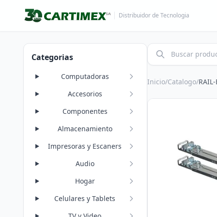
Distribuidor de Tecnologia
Categorias
Computadoras
Inicio
/
Catalogo
/
RAIL-
Accesorios
Componentes
Almacenamiento
Impresoras y Escaners
Audio
Hogar
Celulares y Tablets
TV y Video