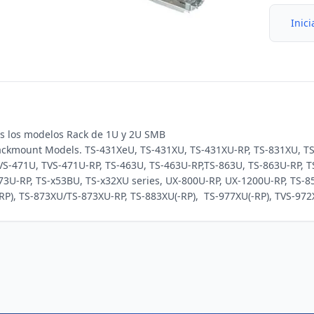
Inici
s los modelos Rack de 1U y 2U SMB

 Rackmount Models. TS-431XeU, TS-431XU, TS-431XU-RP, TS-831XU, TS
S-471U, TVS-471U-RP, TS-463U, TS-463U-RP,TS-863U, TS-863U-RP, TS
73U-RP, TS-x53BU, TS-x32XU series, UX-800U-RP, UX-1200U-RP, TS-8
RP), TS-873XU/TS-873XU-RP, TS-883XU(-RP),  TS-977XU(-RP), TVS-972