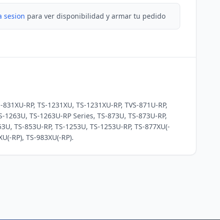
a sesion
para ver disponibilidad y armar tu pedido
-831XU-RP, TS-1231XU, TS-1231XU-RP, TVS-871U-RP, 
-1263U, TS-1263U-RP Series, TS-873U, TS-873U-RP,  
53U, TS-853U-RP, TS-1253U, TS-1253U-RP, TS-877XU(-
XU(-RP), TS-983XU(-RP).