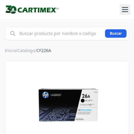
Buscar
Inicio
/
Catalogo
/
CF226A