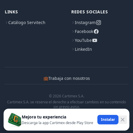
LINKS
REDES SOCIALES
Catálogo Servitech
Instagram
Facebook
YouTube
LinkedIn
💼
Trabaja con nosotros
© 2026 Cartimex S.A.
Cartimex S.A. se reserva el derecho a efectuar cambios en su contenido
sin previo aviso.
Cartimex S.A. no manifiesta ni garantiza que la informacion contenida en
Mejora tu experiencia
esta pagina sea precisa o completa.
Instalar
Descarga la app Cartimex desde Play Store