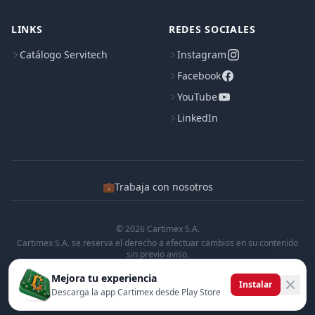
LINKS
REDES SOCIALES
Catálogo Servitech
Instagram
Facebook
YouTube
LinkedIn
💼
Trabaja con nosotros
© 2026 Cartimex S.A.
Cartimex S.A. se reserva el derecho a efectuar cambios en su contenido
sin previo aviso.
Cartimex S.A. no manifiesta ni garantiza que la informacion contenida en
Mejora tu experiencia
esta pagina sea precisa o completa.
Instalar
Descarga la app Cartimex desde Play Store