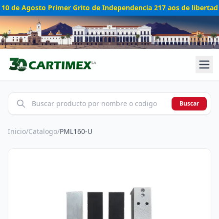
10 de Agosto Primer Grito de Independencia 217 aos de libertad
Buscar
Inicio
/
Catalogo
/
PML160-U