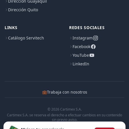
Dirección Guayaquil
Dirección Quito
LINKS
REDES SOCIALES
Catálogo Servitech
Instagram
Facebook
YouTube
LinkedIn
💼
Trabaja con nosotros
© 2026 Cartimex S.A.
Cartimex S.A. se reserva el derecho a efectuar cambios en su contenido
sin previo aviso.
Cartimex S.A. no manifiesta ni garantiza que la informacion contenida en