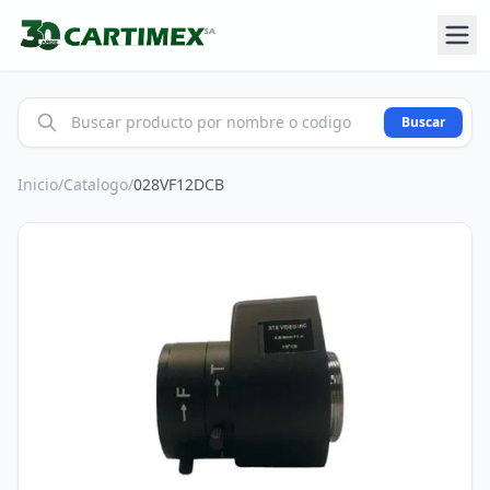
Buscar
Inicio
/
Catalogo
/
028VF12DCB